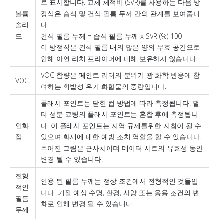
로 표시합니다. 고체 체적비 (SVR)를 사용하는 다음 방
볼륨
정식은 습식 및 건식 필름 두께 간의 관계를 보여줍니
솔리
다.
드
건식 필름 두께 = 습식 필름 두께 x SVR (%) 100
이 방정식은 건식 필름 내의 많은 양의 무효 공간으로
인해 아연 리치 프라이머에 대해 보유하지 않습니다.
VOC 함량은 페인트 리터의 분위기 광 화학 반응에 참
VOC.
여하는 휘발성 유기 화합물의 중량입니다.
플래시 포인트는 닫힌 컵 방법에 따라 측정됩니다. 멀
티 성분 코팅의 플래시 포인트는 혼합 후에 측정됩니
인화
다. 이 플래시 포인트는 지역 규제를위한 지침이 될 수
점
있으며 화재에 대한 예방 조치 역할을 할 수 있습니다.
주어진 그림은 근사치이며 데이터 시트의 유효성 동안
변경 될 수 있습니다.
전형
인용 된 필름 두께는 정상 조건에서 전형적인 것들입
적인
니다. 기질 예상 수명, 환경, 사양 또는 응용 조건의 변
필름
화로 인해 변경 될 수 있습니다.
두께