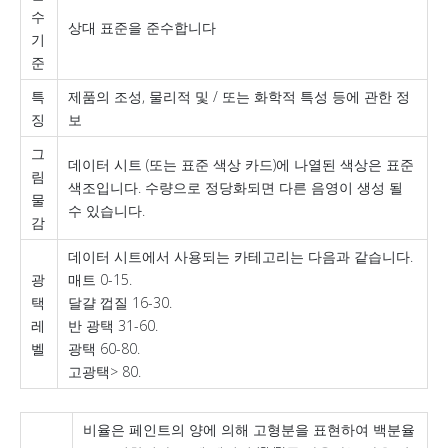
수
상대 표준을 준수합니다
기
준
특
제품의 조성, 물리적 및 / 또는 화학적 특성 등에 관한 정
징
보
그
데이터 시트 (또는 표준 색상 카드)에 나열된 색상은 표준
림
색조입니다. 수량으로 정당화되면 다른 음영이 생성 될
물
수 있습니다.
감
데이터 시트에서 사용되는 카테고리는 다음과 같습니다.
광
매트 0-15.
택
달걀 껍질 16-30.
레
반 광택 31-60.
벨
광택 60-80.
고광택> 80.
비율은 페인트의 양에 의해 고형분을 표현하여 백분율