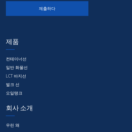
이 제목 아래에 제품에 대한 의견이 나열되어 있습니
발언
다
제출하다
에:
아래:
제품
해양 코팅
컨테이너선
일반 화물선
LCT 바지선
벌크 선
오일탱크
회사 소개
우린 왜