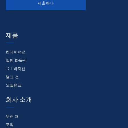
제출하다
제품
컨테이너선
일반 화물선
LCT 바지선
벌크 선
오일탱크
회사 소개
우린 왜
조작