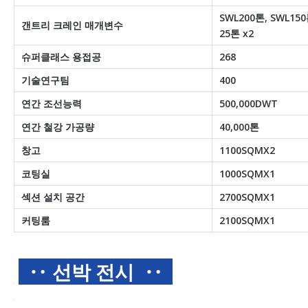
SWL200톤, SWL150
갠트리 크레인 매개변수
25톤 x2
슈퍼클래스 용접공
268
기술연구팀
400
연간 조선능력
500,000DWT
연간 철강 가공량
40,000톤
창고
1100SQMX2
코팅실
1000SQMX1
섹션 설치 공간
2700SQMX1
커팅룸
2100SQMX1
‥ 선박 전시
‥