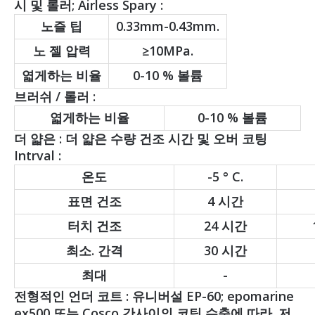
시 및 롤러; Airless Spary :
노즐 팁
0.33mm-0.43mm.
노 젤 압력
≥10MPa.
엷게하는 비율
0-10 % 볼륨
브러쉬 / 롤러 :
엷게하는 비율
0-10 % 볼륨
더 얇은 : 더 얇은 수량 건조 시간 및 오버 코팅
Intrval :
온도
-5 ° C.
표면 건조
4 시간
터치 건조
24 시간
최소. 간격
30 시간
최대
-
전형적인 언더 코트 : 유니버설 EP-60; epomarine
ex500 또는 Cosco 간사이의 코팅 수축에 따라. 저