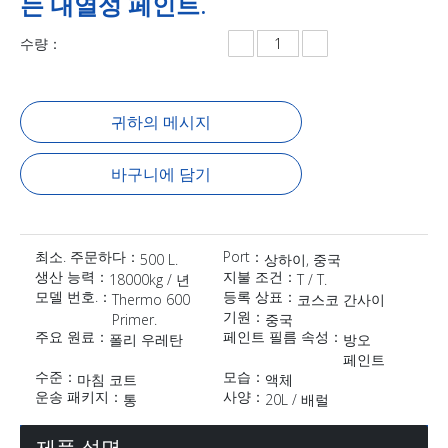
는 내열성 페인트.
수량：
귀하의 메시지
바구니에 담기
최소. 주문하다：
Port：
500 L.
상하이, 중국
생산 능력：
지불 조건：
18000kg / 년
T / T.
모델 번호.：
등록 상표：
Thermo 600
코스코 간사이
기원：
Primer.
중국
주요 원료：
페인트 필름 속성：
폴리 우레탄
방오
페인트
수준：
모습：
마침 코트
액체
운송 패키지：
사양：
통
20L / 배럴
제품 설명