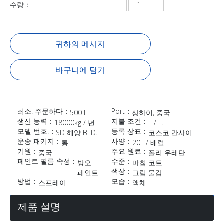
수량：
귀하의 메시지
바구니에 담기
최소. 주문하다：
Port：
500 L.
상하이, 중국
생산 능력：
지불 조건：
18000kg / 년
T / T.
모델 번호.：
등록 상표：
SD 해양 BTD.
코스코 간사이
운송 패키지：
사양：
통
20L / 배럴
기원：
주요 원료：
중국
폴리 우레탄
페인트 필름 속성：
수준：
방오
마침 코트
색상：
페인트
그림 물감
방법：
모습：
스프레이
액체
제품 설명