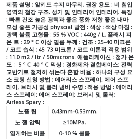
제품 설명 : 알키드 수지 마무리. 권장 용도 : 비 침입
영역의 철강 구조. 성기 및 인테리어 인테리어. 특징
: 빠른 건조 높은 광택과 좋은 풍화 저항 좋은 내마
모성 좋은 가공성 physcial 발전 : 색상 : 색상 마침 :
광택 볼륨 고형물 : 55 % VOC : 440g / L. 플래시 피
온 트 : 29 ° C 이상 필름 두께 : 건조 : 25-40 미크론
/ 코트 습식 : 45-73 미크론 / 코트 이론적 적용 범위
: 11.0 m2 / ltr / 50microns. 애플리케이션 : 첨가 온
도 : -5 ° C-40 ° C 믹싱 : 경화제와 결합베이스; 전력
교반기로 철저히 섞는다 혼합 비율 : 하나의 구성 요
소 코팅 신청 방법 : 에어리스 스프레이, 에어 스프
레이, 브러시 및 롤러 냄비 수명 :
적용 방법 : 에어리
스 스프레이; 에어 스프레이; 브러시 및 롤러;
Airless Spary :
노즐 팁
0.43mm-0.53mm.
노 젤 압력
≥10MPa.
엷게하는 비율
0-10 % 볼륨