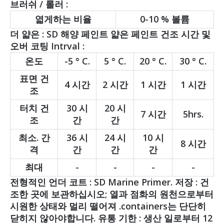
브러쉬 / 롤러 :
엷게하는 비율
0-10 % 볼륨
더 얇은 : SD 해양 페인트 얇은 페인트 건조 시간 및
오버 코팅 Intrval :
온도
-5 ° C.
5 ° C.
20 ° C.
30 ° C.
표면 건
4 시간
2 시간
1 시간
1 시간
조
터치 건
30 시
20 시
7 시간
5hrs.
조
간
간
최소. 간
36 시
24 시
10 시
8 시간
격
간
간
간
최대
-
-
-
-
전형적인 언더 코트 : SD Marine Primer. 저장 : 건
조한 곳에 보관하십시오; 열과 점화의 원천으로부터
시원한 상태와 멀리 떨어져 .containers는 단단히
닫히지 않아야합니다. 유통 기한 : 생산 일로부터 12