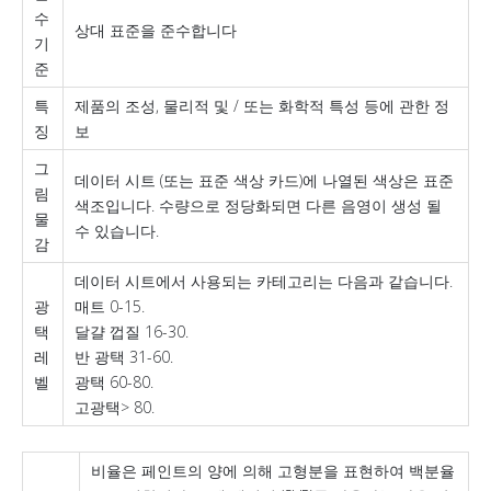
수
상대 표준을 준수합니다
기
준
특
제품의 조성, 물리적 및 / 또는 화학적 특성 등에 관한 정
징
보
그
데이터 시트 (또는 표준 색상 카드)에 나열된 색상은 표준
림
색조입니다. 수량으로 정당화되면 다른 음영이 생성 될
물
수 있습니다.
감
데이터 시트에서 사용되는 카테고리는 다음과 같습니다.
광
매트 0-15.
택
달걀 껍질 16-30.
레
반 광택 31-60.
벨
광택 60-80.
고광택> 80.
비율은 페인트의 양에 의해 고형분을 표현하여 백분율