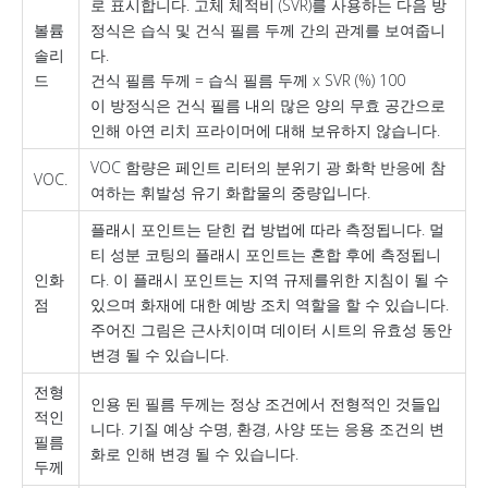
로 표시합니다. 고체 체적비 (SVR)를 사용하는 다음 방
볼륨
정식은 습식 및 건식 필름 두께 간의 관계를 보여줍니
솔리
다.
드
건식 필름 두께 = 습식 필름 두께 x SVR (%) 100
이 방정식은 건식 필름 내의 많은 양의 무효 공간으로
인해 아연 리치 프라이머에 대해 보유하지 않습니다.
VOC 함량은 페인트 리터의 분위기 광 화학 반응에 참
VOC.
여하는 휘발성 유기 화합물의 중량입니다.
플래시 포인트는 닫힌 컵 방법에 따라 측정됩니다. 멀
티 성분 코팅의 플래시 포인트는 혼합 후에 측정됩니
인화
다. 이 플래시 포인트는 지역 규제를위한 지침이 될 수
점
있으며 화재에 대한 예방 조치 역할을 할 수 있습니다.
주어진 그림은 근사치이며 데이터 시트의 유효성 동안
변경 될 수 있습니다.
전형
인용 된 필름 두께는 정상 조건에서 전형적인 것들입
적인
니다. 기질 예상 수명, 환경, 사양 또는 응용 조건의 변
필름
화로 인해 변경 될 수 있습니다.
두께