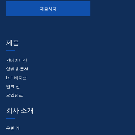
이 제목 아래에 제품에 대한 의견이 나열되어 있습니
발언
다
제출하다
에:
아래:
제품
해양 코팅
컨테이너선
일반 화물선
LCT 바지선
벌크 선
오일탱크
회사 소개
우린 왜