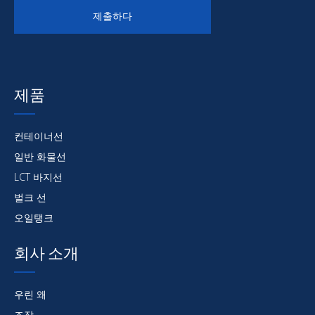
제출하다
제품
컨테이너선
일반 화물선
LCT 바지선
벌크 선
오일탱크
회사 소개
우린 왜
조작