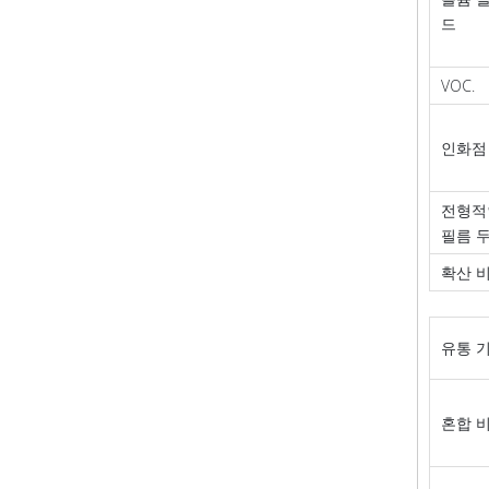
드
VOC.
인화점
전형적
필름 
확산 
유통 
혼합 