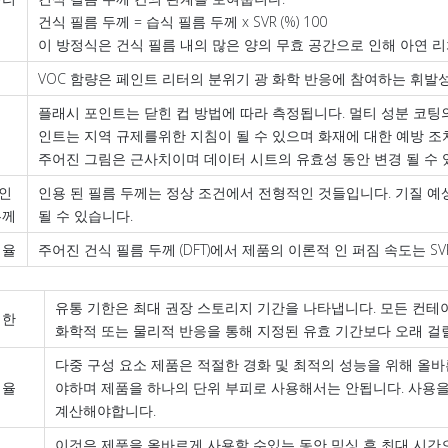
건식 필름 두께 = 습식 필름 두께 x SVR (%) 100
이 방정식은 건식 필름 내의 많은 양의 무효 공간으로 인해 아연 
VOC 함량은 페인트 리터의 분위기 광 화학 반응에 참여하는 휘발
플래시 포인트는 닫힌 컵 방법에 따라 측정됩니다. 멀티 성분 코팅
인트는 지역 규제를위한 지침이 될 수 있으며 화재에 대한 예방 조치
주어진 그림은 근사치이며 데이터 시트의 유효성 동안 변경 될 수 
인
인용 된 필름 두께는 정상 조건에서 전형적인 것들입니다. 기질 예상
두께
될 수 있습니다.
비율
주어진 건식 필름 두께 (DFT)에서 제품의 이론적 인 퍼짐 속도는 S
유통 기한은 최대 권장 스토리지 기간을 나타냅니다. 모든 컨
기한
화학적 또는 물리적 반응을 통해 지정된 유효 기간보다 오래 걸릴
다중 구성 요소 제품은 적절한 경화 및 최적의 성능을 위해 올
비율
야하며 제품을 하나의 단위 부피로 사용해서는 안됩니다. 사용을
계산해야합니다.
이것은 제품을 올바르게 사용할 수있는 동안 믹싱 후 최대 시간