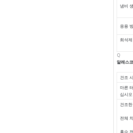
냄비 
응용 
희석제
Q
알레스
건조 
마른 
십시오
건조한
전체 
홍수 