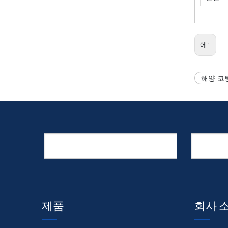
에:
해양 코
제품
회사 