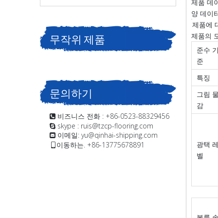
제품 데이
양 데이
제품에 
무작위 제품
제품의 
준수 
준
특징
문의하기
그림 
감
비즈니스 전화 : +86-0523-88329456

skype : ruis@tzcp-flooring.com

이메일:
yu@qinhai-shipping.com

광택 
이동하는. +86-13775678891

벨
볼륨 