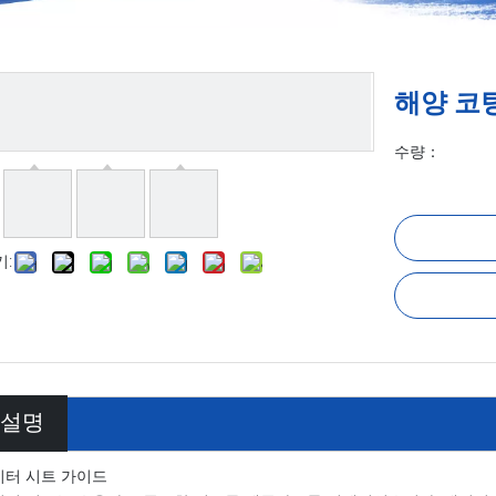
해양 코
수량：
:
 설명
이터 시트 가이드