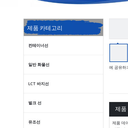
제품 카테고리
컨테이너선
일반 화물선
에 공유하기
LCT 바지선
벌크 선
제품
유조선
제품 데