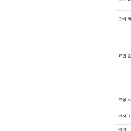
오버 
표면 
코팅 
안전 
발언